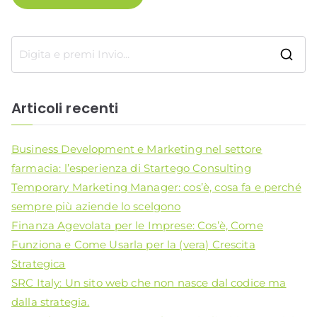
R
i
c
Articoli recenti
e
r
Business Development e Marketing nel settore
c
farmacia: l’esperienza di Startego Consulting
a
Temporary Marketing Manager: cos’è, cosa fa e perché
p
sempre più aziende lo scelgono
e
Finanza Agevolata per le Imprese: Cos’è, Come
r
Funziona e Come Usarla per la (vera) Crescita
:
Strategica
SRC Italy: Un sito web che non nasce dal codice ma
dalla strategia.