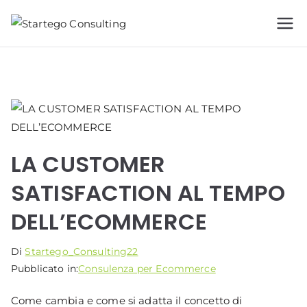
Vai
al
Starteg
Ti accompagno
contenuto
lungo la strada del
o
tuo business
Consulti
ng
LA CUSTOMER
SATISFACTION AL TEMPO
DELL’ECOMMERCE
Di
Startego_Consulting22
Pubblicato in:
Consulenza per Ecommerce
Come cambia e come si adatta il concetto di