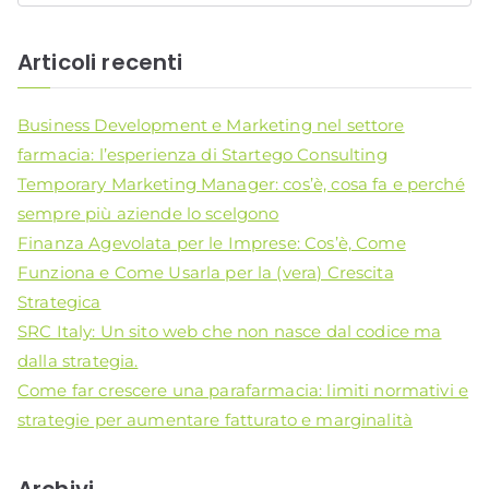
i
c
Articoli recenti
e
r
Business Development e Marketing nel settore
c
farmacia: l’esperienza di Startego Consulting
a
Temporary Marketing Manager: cos’è, cosa fa e perché
p
sempre più aziende lo scelgono
e
Finanza Agevolata per le Imprese: Cos’è, Come
r
Funziona e Come Usarla per la (vera) Crescita
:
Strategica
SRC Italy: Un sito web che non nasce dal codice ma
dalla strategia.
Come far crescere una parafarmacia: limiti normativi e
strategie per aumentare fatturato e marginalità