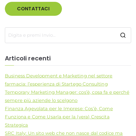
CONTATTACI
R
i
c
Articoli recenti
e
r
Business Development e Marketing nel settore
c
farmacia: l’esperienza di Startego Consulting
a
Temporary Marketing Manager: cos’è, cosa fa e perché
p
sempre più aziende lo scelgono
e
Finanza Agevolata per le Imprese: Cos’è, Come
r
Funziona e Come Usarla per la (vera) Crescita
:
Strategica
SRC Italy: Un sito web che non nasce dal codice ma